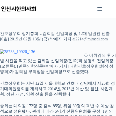
본
문
으
로
건
너
간호정우회 정기총회…김희걸 신임회장 및 12대 임원진 선출
뛰
[0호] 2015년 02월 13일 (금) 박애자 기자 aj2214@mjmedi.com
기
◇ 이취임식 후 기
념 사진을 찍고 있는 김희걸 신임회장(왼쪽)과 성영희 전임회장
(오른쪽). [민족의학신문=박애자 기자] 대한간호정우회(회장 성
영희)가 김희걸 부회장을 신임회장으로 선출했다.
간호정우회는 지난 12일 서울대학교 간호대 강당에서 제25회 정
기대의원총회를 개최하고 2014년, 2015년 예산 및 결산, 사업계
획, 정관 개정, 임원 선출 등을 진행했다.
총회는 대의원 172명 중 출석 85명, 위임 30명의 과반 수 이상 참
석으로 성원됐다. 관례에 따라 5명의 전형위원회를 구성, 1명의