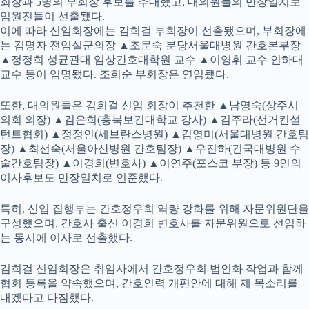
회장과 5명의 부회장 후보를 추대했고, 대의원들의 만장일치로
임원진들이 선출됐다.
이에 따라 신임회장에는 김희걸 부회장이 선출됐으며, 부회장에
는 김명자 전임실군의장 ▲조문숙 분당서울대병원 간호본부장
▲정정희 성균관대 임상간호대학원 교수 ▲이영휘 교수 인하대
교수 등이 임명됐다. 조희순 부회장은 연임됐다.
또한, 대의원들은 김희걸 신임 회장이 추천한 ▲남영숙(상주시
의회 의장) ▲김은희(충북보건대학교 강사) ▲김주라(선거컨설
턴트협회) ▲정정인(세브란스병원) ▲김영미(서울대병원 간호팀
장) ▲최선숙(서울아산병원 간호팀장) ▲우진하(건국대병원 수
술간호팀장) ▲이경희(변호사) ▲이연주(포스코 부장) 등 9인의
이사후보도 만장일치로 인준했다.
특히, 신입 집행부는 간호정우회 역량 강화를 위해 자문위원단을
구성했으며, 간호사 출신 이경희 변호사를 자문위원으로 선임하
는 동시에 이사로 선출했다.
김희걸 신임회장은 취임사에서 간호정우회 법인화 작업과 함께
협회 등록을 약속했으며, 간호인력 개편안에 대해 제 목소리를
내겠다고 다짐했다.