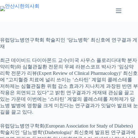
본
문
으
로
건
너
유럽당뇨병연구학회 학술지인 ‘당뇨병학’ 최신호에 연구결과 게
뛰
재
기
최근 데이비드 다이아몬드 교수(미국 사우스 플로리다대학 분자
약리학)와 심혈관질환 전문의 우페 라븐스코프 박사가 ‘임상약
리학 전문가 리뷰(Expert Review of Clinical Pharmacology)’ 최신호
에 “고지혈증 치료에 널리 쓰이는 ‘스타틴’ 계열의 콜레스테롤
저하제는 심혈관질환 위험 감소 효과가 지나치게 과장된 반면 부
작용은 외면되고 있다”고 밝힌 연구결과가 게재돼 관심을 끌고
있는 가운데 이번에는 ‘스타틴’ 계열의 콜레스테롤 저하제가 당
뇨병 발병에 영향을 크게 미친다는 연구결과가 잇달아 발표돼 눈
길을 끌고 있다.
유럽당뇨병연구학회(European Association for Study of Diabetes)
학술지인 ‘당뇨병학'(Diabetologia)’ 최신호에 발표된 연구결과에