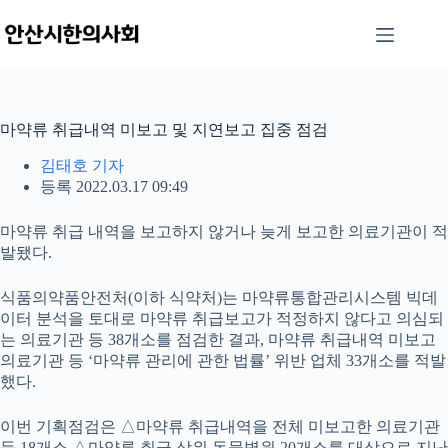
본
문
으
로
건
너
마약류 취급내역 미보고 및 지연보고 집중 점검
뛰
기
김태호 기자
등록 2022.03.17 09:49
마약류 취급 내역을 보고하지 않거나 늦게 보고한 의료기관이 적
발됐다.
식품의약품안전처(이하 식약처)는 마약류통합관리시스템 빅데
이터 분석을 토대로 마약류 취급보고가 적정하지 않다고 의심되
는 의료기관 등 38개소를 점검한 결과, 마약류 취급내역 미보고
의료기관 등 ‘마약류 관리에 관한 법률’ 위반 업체 33개소를 적발
했다.
이번 기획점검은 △마약류 취급내역을 전체 미보고한 의료기관
등 18개소 △마약류 취급 상위 동물병원 20개소를 대상으로 지난