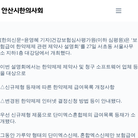
본
문
으
로
건
너
[한의신문=윤영혜 기자]건강보험심사평가원(이하 심평원)은 ‘보
뛰
험급여 한약제제 관련 제약사 설명회’를 27일 서초동 서울사무
기
소 지하1층 대강당에서 개최했다.
이번 설명회에서는 한약제제 제약사 및 청구 소프트웨어 업체 등
을 대상으로
△신규제형 등재에 따른 한약제제 급여목록 개정사항
△변경된 한약제제 인터넷 결정신청 방법 등이 안내됐다.
우선 신규제형 제품으로 단미엑스혼합제의 급여목록 등재가 소
개됐다.
그동안 가루약 형태의 단미엑스산제, 혼합엑스산제만 보험급여