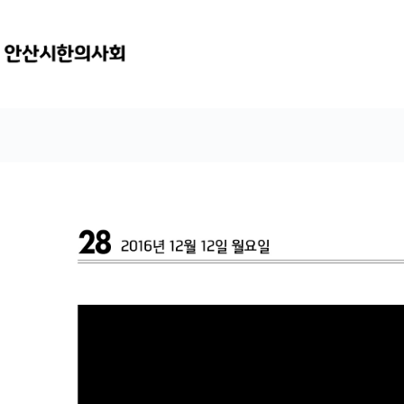
본
문
으
로
건
너
뛰
기