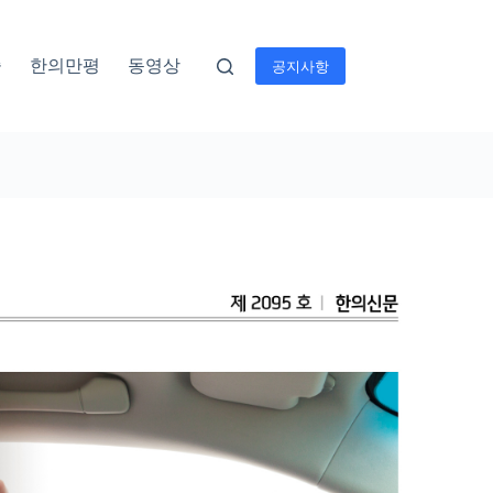
술
한의만평
동영상
공지사항