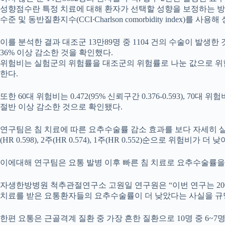
성향점수란 특정 치료에 대해 환자가 선택할 성향을 보정하는 방
수준 및 동반질환지수(CCI∙Charlson comorbidity index
이를 분석한 결과 대조군 13만89명 중 1104 건의 수술이 발생한 것에 
36% 이상 감소한 것을 확인했다.
위험비는 실험군의 위험률을 대조군의 위험률로 나눈 값으로 위
한다.
또한 60대 위험비는 0.472(95% 신뢰구간 0.376-0.593), 7
절반 이상 감소한 것으로 확인됐다.
연구팀은 침 치료에 따른 요추수술률 감소 효과를 보다 자세히 살펴보기 위
(HR 0.598), 2주(HR 0.574), 1주(HR 0.552)순으로 위험비가 더 
이에대해 연구팀은 요통 발병 이후 빠른 침 치료로 요추수술률을 
자생한방병원 척추관절연구소 고원일 연구원은 “이번 연구는 200
치료를 받은 요통환자들의 요추수술률이 더 낮았다는 사실을 규
한편 요통은 근골격계 질환 중 가장 흔한 질환으로 10명 중 6~7