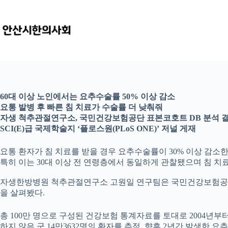
본
문
으
로
건
너
뛰
기
60대 이상 노인에서는 요추수술률 50% 이상 감소
요통 발병 후 빠른 침 치료가 수술률 더 낮춰줘
자생 척추관절연구소, 국민건강보험공단 표본코호트 DB 분석 
SCI(E)급 국제학술지 ‘플로스원(PLoS ONE)’ 저널 게재
요통 환자가 침 치료를 받을 경우 요추수술률이 30% 이상 감소한다는 
특히 이는 30대 이상 전 연령층에서 동일하게 관찰됐으며 침 
자생한방병원 척추관절연구소 고원일 연구팀은 국민건강보험공단의 표본
을 살펴봤다.
총 100만 명으로 구성된 건강보험 통계자료를 토대로 2004년부터 
하지 않은 군 14만3632명의 환자를 추적, 향후 2년간 발생한 요추수