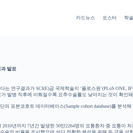
카드뉴스
포스터
학
결과 발표
연구결과가 SCI(E)급 국제학술지 ‘플로스원’(PLoS ONE, IF=
치료가 발병 직후에 이뤄질수록 요추수술률도 낮아지는 것이 확인돼
코호트 데이터베이스(Sample cohort database)를 
2010년까지 7년간 발생한 50만2264명의 요통환자 중 요통이 처
술의 비율을 조사했으며 보다 정확한 분석을 위해 두 군을 성향점수매칭(Pr