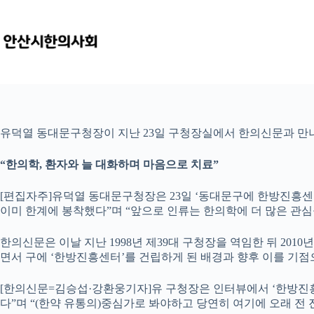
본
문
으
로
건
너
뛰
기
유덕열 동대문구청장이 지난 23일 구청장실에서 한의신문과 만나
“한의학, 환자와 늘 대화하며 마음으로 치료”
[편집자주]유덕열 동대문구청장은 23일 ‘동대문구에 한방진흥센
이미 한계에 봉착했다”며 “앞으로 인류는 한의학에 더 많은 관심
한의신문은 이날 지난 1998년 제39대 구청장을 역임한 뒤 20
면서 구에 ‘한방진흥센터’를 건립하게 된 배경과 향후 이를 기
[한의신문=김승섭·강환웅기자]유 구청장은 인터뷰에서 ‘한방진흥
다”며 “(한약 유통의)중심가로 봐야하고 당연히 여기에 오래 전