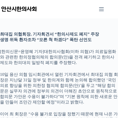
본
문
으
로
건
너
최대집 의협회장, 기자회견서 “한의사제도 폐지” 주장
뛰
생명 위독 환자조차 “모른 척 하겠다” 폭탄 선언도
기
[한의신문=윤영혜 기자]대한의사협회(이하 의협)가 의료일원화
와 관련한 한의정협의체의 합의문(안)을 전격 폐기하고 한의사
제도와 한의대의 일방적 폐지를 주장했다.
10일 용산 의협 임시회관에서 열린 기자회견에서 최대집 의협 회
장은 지난달 31일 정부 및 한의계와 함께 논의해 합의했던 ‘국민
의료 향상을 위한 의한정 협의체 합의문(안)’을 두고 “해당 합의
문은 실무자 의견에 정부의 의견이 더해진 초안으로 원칙적으로
합의문 가안은 수용이 불가하다”며 “기본 원칙에 의한 새로운 안
을 만들어 조만간 제안할 예정”이라고 밝혔다.
이어 최 회장은 “수용 불가로 입장을 정했기 때문에 현재 나온 가