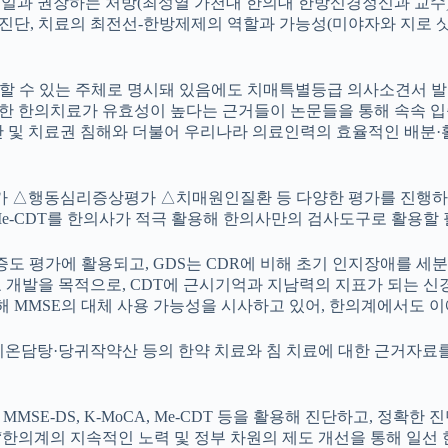
케일과 권장하는 처방(최성열 가천대 한의대 한방신경정신과 교수
 진단, 치료의 최전선-한방제제의 역할과 가능성(미야자와 지로
할 수 있는 주체로 명시돼 있음에도 치매특별등급 의사소견서 
대한 한의치료가 유효성이 높다는 근거들이 논문들을 통해 속속 
단 및 치료권 침해와 더불어 우리나라 의료인력의 효율적인 배분·
동심리증상평가 △치매원인질환 등 다양한 평가를 진행하게 되며, 인
Me-CDT를 한의사가 적극 활용해 한의사만의 검사도구로 활용할
중증도 평가에 활용되고, GDS는 CDR에 비해 초기 인지장애를 세
 목적으로, CDT에 근시기억과 지남력의 지표가 되는 신경심리학적 검사를 
을 통해 MMSE의 대체 사용 가능성을 시사하고 있어, 한의계에서도
미온담탕·당귀작약산 등의 한약 치료와 침 치료에 대한 근거자료
E-DS, K-MoCA, Me-CDT 등을 활용해 진단하고, 정확한 
 “한의계의 지속적인 노력 및 정부 차원의 제도 개선을 통해 일