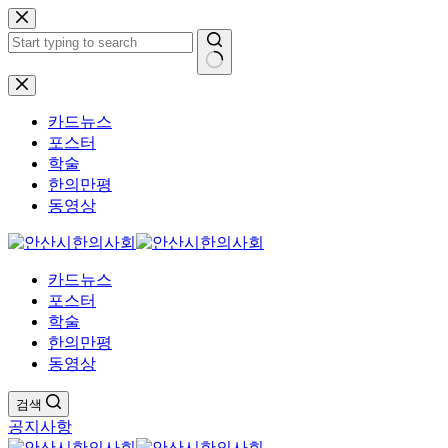
본
문
으
로
결
건
과
너
카드뉴스
없
뛰
포스터
음
기
학술
한의만평
동영상
카드뉴스
포스터
학술
한의만평
동영상
검색
공지사항